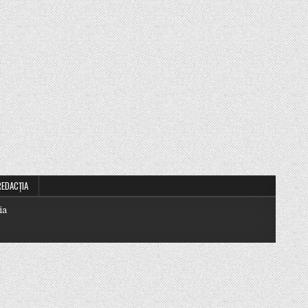
REDACȚIA
ia