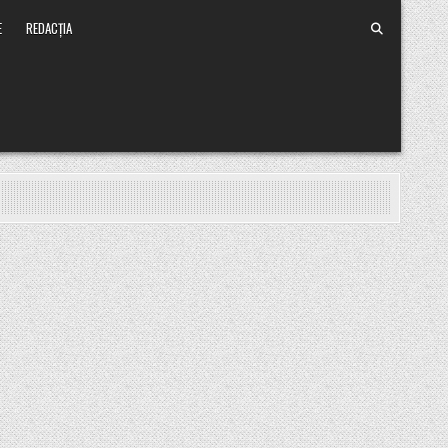
E
REDACȚIA