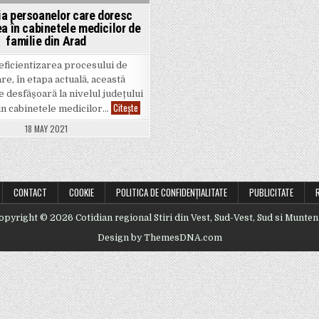
ția persoanelor care doresc
a în cabinetele medicilor de
familie din Arad
eficientizarea procesului de
re, în etapa actuală, această
se desfășoară la nivelul județului
În
Citește
in cabinetele medicilor…
atenția
persoanelor
18 MAY 2021
care
doresc
vaccinarea
în
cabinetele
medicilor
de
CONTACT
COOKIE
POLITICA DE CONFIDENȚIALITATE
PUBLICITATE
familie
din
Arad
opyright © 2026 Cotidian regional Stiri din Vest, Sud-Vest, Sud si Munten
Design by ThemesDNA.com