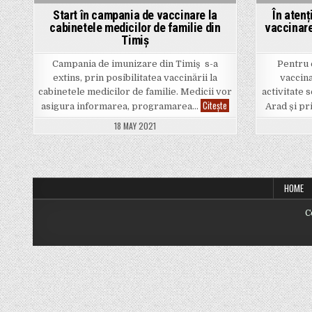
Start în campania de vaccinare la
În aten
cabinetele medicilor de familie din
vaccinare
Timiș
Campania de imunizare din Timiș s-a
Pentru 
extins, prin posibilitatea vaccinării la
vaccina
cabinetele medicilor de familie. Medicii vor
activitate 
Start
Citește
asigura informarea, programarea…
Arad și pr
în
campania
18 MAY 2021
de
vaccinare
la
cabinetele
medicilor
de
familie
HOME
din
Timiș
C