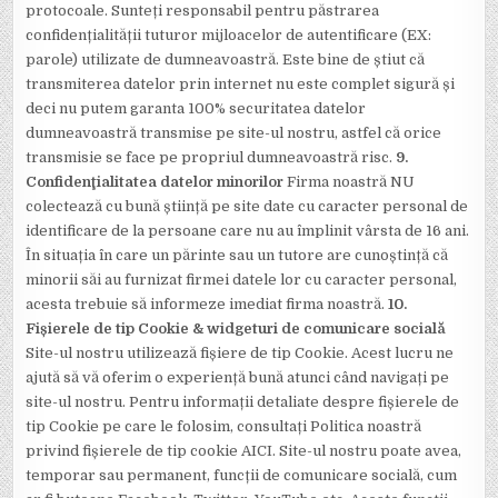
protocoale. Sunteți responsabil pentru păstrarea
confidențialității tuturor mijloacelor de autentificare (EX:
parole) utilizate de dumneavoastră. Este bine de știut că
transmiterea datelor prin internet nu este complet sigură și
deci nu putem garanta 100% securitatea datelor
dumneavoastră transmise pe site-ul nostru, astfel că orice
transmisie se face pe propriul dumneavoastră risc.
9.
Confidenţialitatea datelor minorilor
Firma noastră NU
colectează cu bună știință pe site date cu caracter personal de
identificare de la persoane care nu au împlinit vârsta de 16 ani.
În situația în care un părinte sau un tutore are cunoștință că
minorii săi au furnizat firmei datele lor cu caracter personal,
acesta trebuie să informeze imediat firma noastră.
10.
Fișierele de tip Cookie & widgeturi de comunicare socială
Site-ul nostru utilizează fișiere de tip Cookie. Acest lucru ne
ajută să vă oferim o experiență bună atunci când navigați pe
site-ul nostru. Pentru informații detaliate despre fișierele de
tip Cookie pe care le folosim, consultați Politica noastră
privind fișierele de tip cookie AICI. Site-ul nostru poate avea,
temporar sau permanent, funcții de comunicare socială, cum