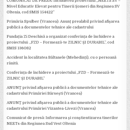
COMUNICAT DE PRESĂ: Închiderea proiectului „NEETS SV –
Nivel Educativ Elevat pentru Tinerii Șomeri din Regiunea SV
Oltenia, cod SMIS 154422”
Primăria Spulber (Vrancea): Anunț prealabil privind afișarea
publică a documentelor tehnice ale cadastrului
Fundația Zi Deschisă a organizat conferința de închidere a
proiectului: ,,FZD – Formează-te ZILNIC ȘI DURABIL’’, cod
SMIS 136082
Accident în localitatea Bâltanele (Mehedinți), cu o persoană
rănită.
Conferința de închidere a proiectului ,,FZD – Formează-te
ZILNIC ȘI DURABIL’’
ANUNȚ privind afișarea publică a documentelor tehnice ale
cadastrului Primăriei Bârsești (Vrancea)
ANUNȚ privind afișarea publică a documentelor tehnice ale
cadastrului Primăriei Vizantea-Livezi (Vrancea)
Comunicat de presă: Informarea și conștientizarea tinerilor
NEETs din Regiunea Sud Vest Oltenia