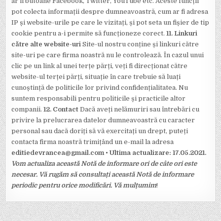
ar fi butoane Facebook, Twitter, YouTube etc. Aceste funcții
pot colecta informații despre dumneavoastră, cum ar fi adresa
IP și website-urile pe care le vizitați, și pot seta un fișier de tip
cookie pentru a-i permite să funcționeze corect.
11. Linkuri
către alte website-uri
Site-ul nostru conține și linkuri către
site-uri pe care firma noastră nu le controlează. În cazul unui
clic pe un link al unei terțe părți, veți fi direcționat către
website-ul terței părți, situație în care trebuie să luați
cunoștință de politicile lor privind confidențialitatea. Nu
suntem responsabili pentru politicile și practicile altor
companii.
12. Contact
Dacă aveți nelămuriri sau întrebări cu
privire la prelucrarea datelor dumneavoastră cu caracter
personal sau dacă doriți să vă exercitați un drept, puteți
contacta firma noastră trimițând un e-mail la adresa
editiedevrancea@gmail.com
• Ultima actualizare: 17.05.2021.
Vom actualiza această Notă de informare ori de câte ori este
necesar. Vă rugăm să consultați această Notă de informare
periodic pentru orice modificări. Vă mulțumim
!