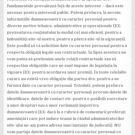
fundamentale prevalează față de aceste interese – dacă este
necesar pentru interesul public. Putem prelucra, la nevoie,
informațiile dumneavoastră cu caracter personal pentru
diverse motive tehnice, administrative și operaționale (EX:
prezentarea conținutului în modul cel mai eficient, pentru a
îmbunătăți site-ul nostru, pentru a păstra site-ul în siguranță).
Este posibil să vă solicităm date cu caracter personal pentru a
respecta obligații legale sau contractuale. În lipsa acestora nu
vom putea să gestionăm unele relații contractuale sau să
respectăm obligațiile care ne sunt impuse de legislația în
vigoare (EX: pentru acordarea unor premii). În toate celelalte
cazuri, nu există vreo obligație din partea dvs. pentru a ne
furniza date cu caracter personal. Totodată, putem prelucra
datele dumneavoastră cu caracter personal, precum datele de
identificare, datele de contact etc. pentru o posibilă exercitare
a unor drepturi sau a unor reclamații împotriva
dumneavoastră (EX: dacă la o rubrică de comentarii proferați
amenințări care pot induce teamă în rândul administratorilor
site-ului ne-am putea adresa unei instanțe de judecată). NU
vom partaja datele dumneavoastră cu caracter personal cu