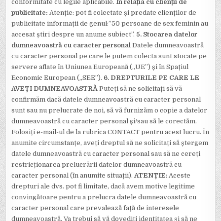
conformitate cu legile aplicabile.
În relația cu clienții de
publicitate:
Atenție: pot fi colectate și predate clienților de
publicitate informații de genul:”50 persoane de sex feminin au
accesat știri despre un anume subiect”.
5. Stocarea datelor
dumneavoastră cu caracter personal
Datele dumneavoastră
cu caracter personal pe care le putem colecta sunt stocate pe
servere aflate în Uniunea Europeană („UE”) și în Spațiul
Economic European („SEE”).
6. DREPTURILE PE CARE LE
AVEȚI DUMNEAVOASTRĂ
Puteți să ne solicitați să vă
confirmăm dacă datele dumneavoastră cu caracter personal
sunt sau nu prelucrate de noi, să vă furnizăm o copie a datelor
dumneavoastră cu caracter personal și/sau să le corectăm.
Folosiți e-mail-ul de la rubrica CONTACT pentru acest lucru. În
anumite circumstanțe, aveți dreptul să ne solicitați să ștergem
datele dumneavoastră cu caracter personal sau să ne cereți
restricționarea prelucrării datelor dumneavoastră cu
caracter personal (în anumite situații).
ATENȚIE
: Aceste
drepturi ale dvs. pot fi limitate, dacă avem motive legitime
convingătoare pentru a prelucra datele dumneavoastră cu
caracter personal care prevalează față de interesele
dumneavoastră. Va trebui să vă dovediți identitatea și să ne