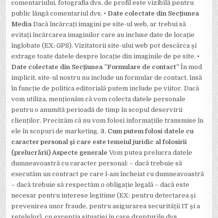
comentariului, fotografia dvs. de profil este vizibilă pentru
public lângă comentariul dvs.
• Date colectate din Secțiunea
Media
Dacă încărcați imagini pe site-ul web, ar trebui să
evitați încărcarea imaginilor care au incluse date de locație
înglobate (EX: GPS). Vizitatorii site-ului web pot descărca și
extrage toate datele despre locație din imaginile de pe site.
•
Date colectate din Secțiunea ”Formulare de contact”
În mod
implicit, site-ul nostru nu include un formular de contact, însă
în funcție de politica editorială putem include pe viitor. Dacă
vom utiliza, menționăm că vom colecta datele personale
pentru o anumită perioadă de timp în scopul deservirii
clienților. Precizăm că nu vom folosi informațiile transmise în
ele în scopuri de marketing.
3. Cum putem folosi datele cu
caracter personal și care este temeiul juridic al folosirii
(prelucrării)
Aspecte generale
Vom putea prelucra datele
dumneavoastră cu caracter personal: – dacă trebuie să
executăm un contract pe care l-am încheiat cu dumneavoastră
– dacă trebuie să respectăm o obligație legală – dacă este
necesar pentru interese legitime (EX: pentru detectarea și
prevenirea unor fraude, pentru asigurarea securității IT și a
rețelelor), cu excepția situației în care drepturile dvs.