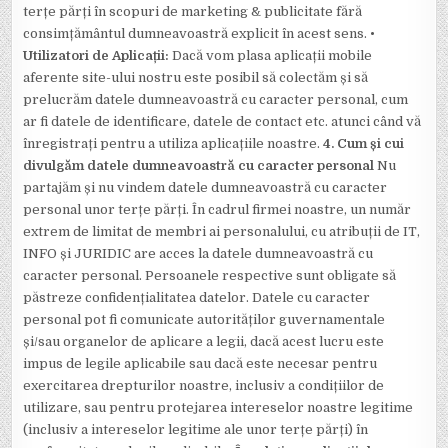
terțe părți în scopuri de marketing & publicitate fără
consimțământul dumneavoastră explicit în acest sens.
•
Utilizatori de Aplicații:
Dacă vom plasa aplicații mobile
aferente site-ului nostru este posibil să colectăm și să
prelucrăm datele dumneavoastră cu caracter personal, cum
ar fi datele de identificare, datele de contact etc. atunci când vă
înregistrați pentru a utiliza aplicațiile noastre.
4. Cum și cui
divulgăm datele dumneavoastră cu caracter personal
Nu
partajăm și nu vindem datele dumneavoastră cu caracter
personal unor terțe părți. În cadrul firmei noastre, un număr
extrem de limitat de membri ai personalului, cu atribuții de IT,
INFO și JURIDIC are acces la datele dumneavoastră cu
caracter personal. Persoanele respective sunt obligate să
păstreze confidențialitatea datelor. Datele cu caracter
personal pot fi comunicate autorităților guvernamentale
și/sau organelor de aplicare a legii, dacă acest lucru este
impus de legile aplicabile sau dacă este necesar pentru
exercitarea drepturilor noastre, inclusiv a condițiilor de
utilizare, sau pentru protejarea intereselor noastre legitime
(inclusiv a intereselor legitime ale unor terțe părți) în