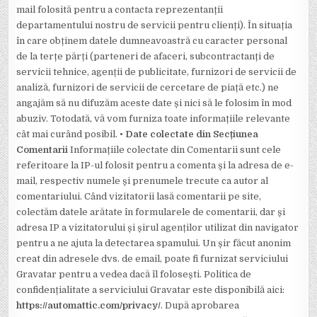
mail folosită pentru a contacta reprezentanții
departamentului nostru de servicii pentru clienți). În situația
în care obținem datele dumneavoastră cu caracter personal
de la terțe părți (parteneri de afaceri, subcontractanți de
servicii tehnice, agenții de publicitate, furnizori de servicii de
analiză, furnizori de servicii de cercetare de piață etc.) ne
angajăm să nu difuzăm aceste date și nici să le folosim în mod
abuziv. Totodată, vă vom furniza toate informațiile relevante
cât mai curând posibil.
• Date colectate din Secțiunea
Comentarii
Informațiile colectate din Comentarii sunt cele
referitoare la IP-ul folosit pentru a comenta și la adresa de e-
mail, respectiv numele și prenumele trecute ca autor al
comentariului. Când vizitatorii lasă comentarii pe site,
colectăm datele arătate în formularele de comentarii, dar și
adresa IP a vizitatorului și șirul agenților utilizat din navigator
pentru a ne ajuta la detectarea spamului. Un șir făcut anonim
creat din adresele dvs. de email, poate fi furnizat serviciului
Gravatar pentru a vedea dacă îl folosești. Politica de
confidențialitate a serviciului Gravatar este disponibilă aici:
https://automattic.com/privacy/
. După aprobarea