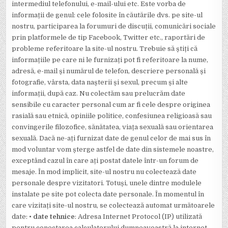
intermediul telefonului, e-mail-ului etc. Este vorba de
informații de genul: cele folosite în căutările dvs. pe site-ul
nostru, participarea la forumuri de discuții, comunicări sociale
prin platformele de tip Facebook, Twitter etc., raportări de
probleme referitoare la site-ul nostru. Trebuie să știți că
informațiile pe care ni le furnizați pot fi referitoare la nume,
adresă, e-mail și numărul de telefon, descriere personală și
fotografie, vârsta, data nașterii și sexul, precum și alte
informații, după caz. Nu colectăm sau prelucrăm date
sensibile cu caracter personal cum ar fi cele despre originea
rasială sau etnică, opiniile politice, confesiunea religioasă sau
convingerile filozofice, sănătatea, viața sexuală sau orientarea
sexuală. Dacă ne-ați furnizat date de genul celor de mai sus în
mod voluntar vom șterge astfel de date din sistemele noastre,
exceptând cazul în care ați postat datele într-un forum de
mesaje. În mod implicit, site-ul nostru nu colectează date
personale despre vizitatori. Totuși, unele dintre modulele
instalate pe site pot colecta date personale. În momentul în
care vizitați site-ul nostru, se colectează automat următoarele
date: •
date tehnice
: Adresa Internet Protocol (IP) utilizată
pentru conectarea calculatorului dumneavoastră la internet,