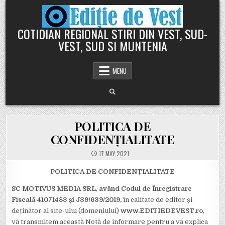
Skip
to
content
COTIDIAN REGIONAL STIRI DIN VEST, SUD-
VEST, SUD SI MUNTENIA
MENU
POLITICA DE
CONFIDENȚIALITATE
17 MAY 2021
POLITICA DE CONFIDENŢIALITATE
SC MOTIVUS MEDIA SRL
,
având Codul de Înregistrare
Fiscală 41071483 și J39/639/2019,
în calitate de editor și
deținător al site-ului (domeniului)
www.EDITIEDEVEST.ro
,
vă transmitem această Notă de informare pentru a vă explica