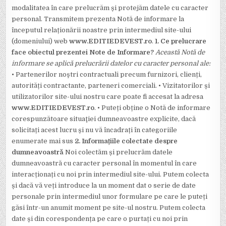
modalitatea în care prelucrăm și protejăm datele cu caracter
personal. Transmitem prezenta Notă de informare la
începutul relaționării noastre prin intermediul site-ului
(domeniului) web
www.EDITIEDEVEST.ro
.
1. Ce prelucrare
face obiectul prezentei Note de Informare?
Această Notă de
informare se aplică prelucrării datelor cu caracter personal ale:
• Partenerilor noştri contractuali precum furnizori, clienți,
autorități contractante, parteneri comerciali. • Vizitatorilor și
utilizatorilor site-ului nostru care poate fi accesat la adresa
www.EDITIEDEVEST.ro
. • Puteți obține o Notă de informare
corespunzătoare situaţiei dumneavoastre explicite, dacă
solicitați acest lucru și nu vă încadrați în categoriile
enumerate mai sus
2. Informațiile colectate despre
dumneavoastră
Noi colectăm și prelucrăm datele
dumneavoastră cu caracter personal în momentul în care
interacționați cu noi prin intermediul site-ului. Putem colecta
și dacă vă veți introduce la un moment dat o serie de date
personale prin intermediul unor formulare pe care le puteți
găsi într-un anumit moment pe site-ul nostru. Putem colecta
date și din corespondența pe care o purtați cu noi prin