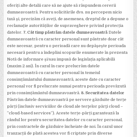
oferiți alte detalii care să ne ajute să răspundem cererii
dumneavoastră. Pentru solicitările dvs. nu percepem nicio
taxă și, precizăm că aveți, de asemenea, dreptul de a depune o
reclamație autorităților de supraveghere privind protecția
datelor.
7. Cât timp păstrăm datele dumneavoastră
Datele
dumneavoastră cu caracter personal sunt păstrate doar cât
este necesar, pentru o perioadă care nu depășește perioada
necesară pentru a îndeplini scopurile enumerate în prezenta
Notă de informare și/sau impusă de legislația aplicabilă
(maxim 2 ani). În cazul în care prelucrăm datele
dumneavoastră cu caracter personal în temeiul
consimțământului dumneavoastră, aceste date cu caracter
personal vor fi prelucrate numai pentru perioada prevăzută
prin consimțământul dumneavoastră.
8. Securitatea datelor
Păstrăm datele dumneavoastră pe servere găzduite de terțe
părți (inclusiv serviciilor de cloud ale terţelor părţi cloud –
”cloud-based services”). Aceste terțe-părți garantează la
rândul lor pentru securitatea datelor cu caracter personal,
prin contractele de găzduire încheiate de noi. În cazul unor
tranzacții de plată acestea vor fi criptate prin diverse