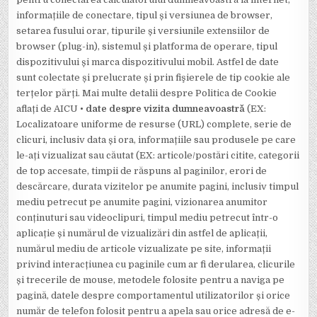
informațiile de conectare, tipul și versiunea de browser,
setarea fusului orar, tipurile și versiunile extensiilor de
browser (plug-in), sistemul și platforma de operare, tipul
dispozitivului și marca dispozitivului mobil. Astfel de date
sunt colectate și prelucrate și prin fişierele de tip cookie ale
terțelor părți. Mai multe detalii despre Politica de Cookie
aflați de AICU •
date despre vizita dumneavoastră
(EX:
Localizatoare uniforme de resurse (URL) complete, serie de
clicuri, inclusiv data și ora, informațiile sau produsele pe care
le-ați vizualizat sau căutat (EX: articole/postări citite, categorii
de top accesate, timpii de răspuns al paginilor, erori de
descărcare, durata vizitelor pe anumite pagini, inclusiv timpul
mediu petrecut pe anumite pagini, vizionarea anumitor
conținuturi sau videoclipuri, timpul mediu petrecut într-o
aplicație și numărul de vizualizări din astfel de aplicații,
numărul mediu de articole vizualizate pe site, informații
privind interacțiunea cu paginile cum ar fi derularea, clicurile
și trecerile de mouse, metodele folosite pentru a naviga pe
pagină, datele despre comportamentul utilizatorilor și orice
număr de telefon folosit pentru a apela sau orice adresă de e-