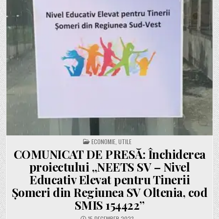
POSTED
ECONOMIE
,
UTILE
IN
COMUNICAT DE PRESĂ: Închiderea
proiectului „NEETS SV – Nivel
Educativ Elevat pentru Tinerii
Șomeri din Regiunea SV Oltenia, cod
SMIS 154422”
15 DECEMBER 2023