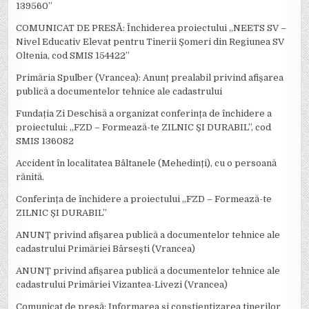
139560”
COMUNICAT DE PRESĂ: Închiderea proiectului „NEETS SV –
Nivel Educativ Elevat pentru Tinerii Șomeri din Regiunea SV
Oltenia, cod SMIS 154422”
Primăria Spulber (Vrancea): Anunț prealabil privind afișarea
publică a documentelor tehnice ale cadastrului
Fundația Zi Deschisă a organizat conferința de închidere a
proiectului: ,,FZD – Formează-te ZILNIC ȘI DURABIL’’, cod
SMIS 136082
Accident în localitatea Bâltanele (Mehedinți), cu o persoană
rănită.
Conferința de închidere a proiectului ,,FZD – Formează-te
ZILNIC ȘI DURABIL’’
ANUNȚ privind afișarea publică a documentelor tehnice ale
cadastrului Primăriei Bârsești (Vrancea)
ANUNȚ privind afișarea publică a documentelor tehnice ale
cadastrului Primăriei Vizantea-Livezi (Vrancea)
Comunicat de presă: Informarea și conștientizarea tinerilor