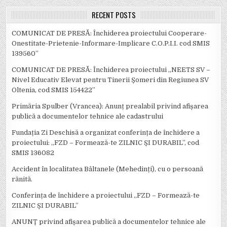
RECENT POSTS
COMUNICAT DE PRESĂ: Închiderea proiectului Cooperare-
Onestitate-Prietenie-Informare-Implicare C.O.P.I.I. cod SMIS
139560”
COMUNICAT DE PRESĂ: Închiderea proiectului „NEETS SV –
Nivel Educativ Elevat pentru Tinerii Șomeri din Regiunea SV
Oltenia, cod SMIS 154422”
Primăria Spulber (Vrancea): Anunț prealabil privind afișarea
publică a documentelor tehnice ale cadastrului
Fundația Zi Deschisă a organizat conferința de închidere a
proiectului: ,,FZD – Formează-te ZILNIC ȘI DURABIL’’, cod
SMIS 136082
Accident în localitatea Bâltanele (Mehedinți), cu o persoană
rănită.
Conferința de închidere a proiectului ,,FZD – Formează-te
ZILNIC ȘI DURABIL’’
ANUNȚ privind afișarea publică a documentelor tehnice ale