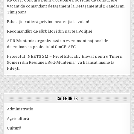
ANUNȚ: Concurs pentru ocuparea postului de conducere
vacant de comandant detașament la Detașamentul 2 Jandarmi
Timișoara
Educație rutieră privind neatenția la volan!
Recomandări de sărbători din partea Poliției
ADR Muntenia organizează un eveniment național de
diseminare a proiectului SinCE-AFC
Proiectul ”NEETS SM – Nivel Educativ Elevat pentru Tinerii
Șomeri din Regiunea Sud-Muntenia”, va fi lansat mâine la
Pitești
CATEGORIES
Administrație
Agricultură
Cultură