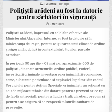
POSTED
EVENIMENT
,
JUSTIȚIE
IN
Polițiștii arădeni au fost la datorie
pentru sărbători în siguranță
5 MAY 2021
Polițiștii arădeni, împreună cu celelalte efective ale
Ministerului Afacerilor Interne, au fost la datorie și în
minivacanța de Paște, pentru asigurarea unui climat de ordine
și siguranță publică în contextul sărbătorilor pascale
ortodoxe.
În perioada 30 aprilie – 03 mai a.c., aproximativ 600 de
polițiști , din toate structurile, ordine publică, rutieră,
investigații criminale, investigarea criminalității economice,
arme, substanțe periculoase și explozivi, luptători din cadrul
Serviciului pentru Acțiuni Speciale, criminaliști, au acționat cu
450 de mijloace tehnice din dotare pentru a preveni orice tip
de faptă antisocială, pentru a fluidiza traficul rutier, precum și
pentru a se asigura că se respectă măsurile sanitare de
prevenție.