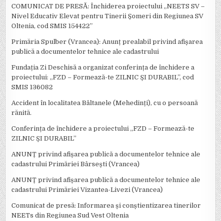
COMUNICAT DE PRESĂ: Închiderea proiectului „NEETS SV –
Nivel Educativ Elevat pentru Tinerii Șomeri din Regiunea SV
Oltenia, cod SMIS 154422”
Primăria Spulber (Vrancea): Anunț prealabil privind afișarea
publică a documentelor tehnice ale cadastrului
Fundația Zi Deschisă a organizat conferința de închidere a
proiectului: ,,FZD – Formează-te ZILNIC ȘI DURABIL’’, cod
SMIS 136082
Accident în localitatea Bâltanele (Mehedinți), cu o persoană
rănită.
Conferința de închidere a proiectului ,,FZD – Formează-te
ZILNIC ȘI DURABIL’’
ANUNȚ privind afișarea publică a documentelor tehnice ale
cadastrului Primăriei Bârsești (Vrancea)
ANUNȚ privind afișarea publică a documentelor tehnice ale
cadastrului Primăriei Vizantea-Livezi (Vrancea)
Comunicat de presă: Informarea și conștientizarea tinerilor
NEETs din Regiunea Sud Vest Oltenia