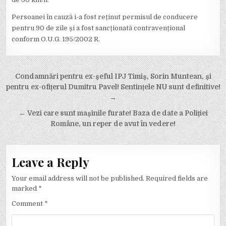
Persoanei în cauză i-a fost reținut permisul de conducere
pentru 90 de zile și a fost sancționată contravențional
conform O.U.G. 195/2002 R.
Post
Condamnări pentru ex-șeful IPJ Timiș, Sorin Muntean, și
navigation
pentru ex-ofițerul Dumitru Pavel! Sentințele NU sunt definitive!
→
← Vezi care sunt mașinile furate! Baza de date a Poliției
Române, un reper de avut în vedere!
Leave a Reply
Your email address will not be published.
Required fields are
marked
*
Comment
*