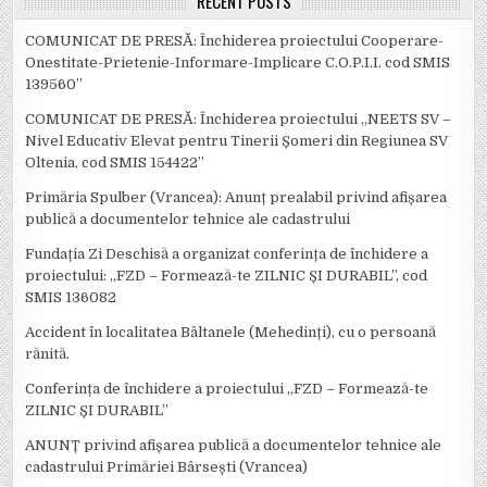
RECENT POSTS
COMUNICAT DE PRESĂ: Închiderea proiectului Cooperare-
Onestitate-Prietenie-Informare-Implicare C.O.P.I.I. cod SMIS
139560”
COMUNICAT DE PRESĂ: Închiderea proiectului „NEETS SV –
Nivel Educativ Elevat pentru Tinerii Șomeri din Regiunea SV
Oltenia, cod SMIS 154422”
Primăria Spulber (Vrancea): Anunț prealabil privind afișarea
publică a documentelor tehnice ale cadastrului
Fundația Zi Deschisă a organizat conferința de închidere a
proiectului: ,,FZD – Formează-te ZILNIC ȘI DURABIL’’, cod
SMIS 136082
Accident în localitatea Bâltanele (Mehedinți), cu o persoană
rănită.
Conferința de închidere a proiectului ,,FZD – Formează-te
ZILNIC ȘI DURABIL’’
ANUNȚ privind afișarea publică a documentelor tehnice ale
cadastrului Primăriei Bârsești (Vrancea)