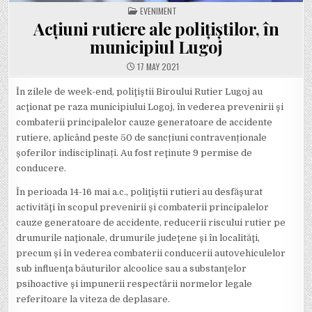
POSTED
EVENIMENT
IN
Acțiuni rutiere ale polițiștilor, în
municipiul Lugoj
17 MAY 2021
În zilele de week-end, poliţiştii Biroului Rutier Lugoj au
acţionat pe raza municipiului Logoj, în vederea prevenirii şi
combaterii principalelor cauze generatoare de accidente
rutiere, aplicând peste 50 de sancțiuni contravenționale
șoferilor indisciplinați. Au fost reţinute 9 permise de
conducere.
În perioada 14-16 mai a.c., poliţiştii rutieri au desfăşurat
activităţi în scopul prevenirii şi combaterii principalelor
cauze generatoare de accidente, reducerii riscului rutier pe
drumurile naţionale, drumurile judeţene şi în localităţi,
precum şi în vederea combaterii conducerii autovehiculelor
sub influenţa băuturilor alcoolice sau a substanţelor
psihoactive şi impunerii respectării normelor legale
referitoare la viteza de deplasare.