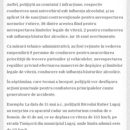
Astfel, poliţiştii au constatat 1 infracțiune, respectiv
conducerea unui autovehicul sub influența alcoolului, și au
aplicat 54 de sancţiuni contravenţionale pentru nerespectarea
normelor rutiere, 36 dintre acestea fiind pentru
nerespectarea limitelor legale de viteză, 2 pentru conducerea
sub influența băuturilor alcoolice, iar 16 sunt avertismente.
Ca măsură tehnico-administrativă, au fost reţinute în vederea
suspendării 9 permise de conducere pentru neacordarea
priorităţii de trecere pietonilor şi vehiculelor, nerespectarea
regulilor privind efectuarea manevrei de depăşire şi limitelor
legale de viteză, conducere sub influența băuturilor alcoolice.
În săptămâna, care tocmai a început, poliţiştii vor desfăşura
acţiuni punctuale pentru combaterea principalelor cauze
generatoare de accidente.
Exemplu: La data de 15 mai a.c., polițiștii Biroului Rutier Lugoj
au surprins cu aparatul radar un autoturism condus de o
femeie, de 41 de ani, ce se deplasa cu viteza de 150 km/h, pe
strada Timișorii din municipiul Lugoj, unde limita admisă este
de 50 km/h.