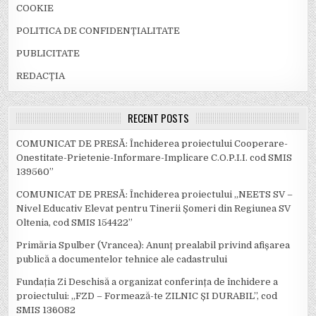
COOKIE
POLITICA DE CONFIDENȚIALITATE
PUBLICITATE
REDACȚIA
RECENT POSTS
COMUNICAT DE PRESĂ: Închiderea proiectului Cooperare-
Onestitate-Prietenie-Informare-Implicare C.O.P.I.I. cod SMIS
139560”
COMUNICAT DE PRESĂ: Închiderea proiectului „NEETS SV –
Nivel Educativ Elevat pentru Tinerii Șomeri din Regiunea SV
Oltenia, cod SMIS 154422”
Primăria Spulber (Vrancea): Anunț prealabil privind afișarea
publică a documentelor tehnice ale cadastrului
Fundația Zi Deschisă a organizat conferința de închidere a
proiectului: ,,FZD – Formează-te ZILNIC ȘI DURABIL’’, cod
SMIS 136082