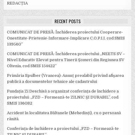
REDACȚIA
RECENT POSTS
COMUNICAT DE PRESĂ: Închiderea proiectului Cooperare-
Onestitate-Prietenie-Informare-Implicare C.O.P.I.I. cod SMIS
139560”
COMUNICAT DE PRESĂ: Închiderea proiectului „NEETS SV –
Nivel Educativ Elevat pentru Tinerii Șomeri din Regiunea SV
Oltenia, cod SMIS 154422”
Primăria Spulber (Vrancea): Anunț prealabil privind afișarea
publică a documentelor tehnice ale cadastrului
Fundația Zi Deschisă a organizat conferința de închidere a
proiectului: ,,FZD – Formează-te ZILNIC ȘI DURABIL’’, cod
SMIS 136082
Accident în localitatea Bâltanele (Mehedinți), cu o persoană
rănită.
Conferința de închidere a proiectului ,,FZD – Formează-te
ZILNIC ȘI DURABIL’’