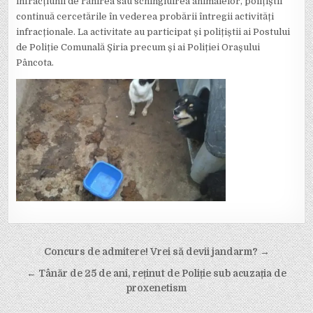
infracțiunii de rănirea sau schingiuirea animalelor, polițiștii
continuă cercetările în vederea probării întregii activități
infracționale. La activitate au participat și polițiștii ai Postului
de Poliție Comunală Șiria precum și ai Poliției Orașului
Pâncota.
Post
Concurs de admitere! Vrei să devii jandarm? →
navigation
← Tânăr de 25 de ani, reținut de Poliție sub acuzația de
proxenetism