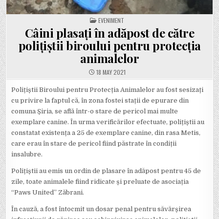
POSTED
EVENIMENT
IN
Câini plasați în adăpost de către
polițiștii biroului pentru protecția
animalelor
18 MAY 2021
Polițiștii Biroului pentru Protecția Animalelor au fost sesizați
cu privire la faptul că, în zona fostei stații de epurare din
comuna Șiria, se află într-o stare de pericol mai multe
exemplare canine. În urma verificărilor efectuate, polițiștii au
constatat existența a 25 de exemplare canine, din rasa Metis,
care erau în stare de pericol fiind păstrate în condiții
insalubre.
Polițiștii au emis un ordin de plasare în adăpost pentru 45 de
zile, toate animalele fiind ridicate și preluate de asociația
“Paws United” Zăbrani.
În cauză, a fost întocmit un dosar penal pentru săvărșirea