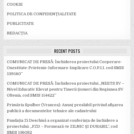
COOKIE
POLITICA DE CONFIDENȚIALITATE
PUBLICITATE
REDACȚIA
RECENT POSTS
COMUNICAT DE PRESĂ: Închiderea proiectului Cooperare-
Onestitate-Prietenie-Informare-Implicare C.O.P.I.I. cod SMIS
139560”
COMUNICAT DE PRESĂ: Închiderea proiectului „NEETS SV –
Nivel Educativ Elevat pentru Tinerii Șomeri din Regiunea SV
Oltenia, cod SMIS 154422”
Primăria Spulber (Vrancea): Anunț prealabil privind afișarea
publică a documentelor tehnice ale cadastrului
Fundația Zi Deschisă a organizat conferința de închidere a
proiectului: ,,FZD – Formează-te ZILNIC ȘI DURABIL’’, cod
SMIS 136082