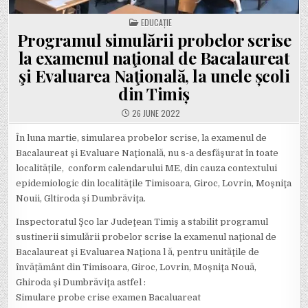
POSTED
EDUCAȚIE
IN
Programul simulării probelor scrise
la examenul naţional de Bacalaureat
şi Evaluarea Naţională, la unele școli
din Timiș
26 JUNE 2022
În luna martie, simularea probelor scrise, la examenul de
Bacalaureat şi Evaluare Naţională, nu s-a desfăşurat în toate
localitățile, conform calendarului ME, din cauza contextului
epidemiologic din localităţile Timisoara, Giroc, Lovrin, Moşniţa
Nouii, Gltiroda şi Dumbrăviţa.
Inspectoratul Şco lar Judeţean Timiş a stabilit programul
sustinerii simulării probelor scrise la examenul naţional de
Bacalaureat şi Evaluarea Naţiona l ă, pentru unităţile de
învăţământ din Timisoara, Giroc, Lovrin, Moşniţa Nouă,
Ghiroda şi Dumbrăviţa astfel :
Simulare probe crise examen Bacaluareat