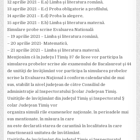
12 aprilie 2021 – E.a) Limba şi literatura română,
13 aprilie 2021 – E.c) Proba obligatorie a profilului,
14 aprilie 2021 – E.d) Proba la alegere,
15 aprilie 2021 – E.b) Limba şi literatura maternă.
Simulare probe scrise Evaluarea Natională
– 19 aprilie 2021 – Limba şi literatura română,
– 20 aprilie 2021- Matematică,
– 21 aprilie 2021 – Limba şi literatura maternă.
Menţionăm că în judeţu l Timiş 37 de licee vor participa la
simularea probelor scrise ale examenului de Bacalaureat şi 44
de unităţi de învăţământ vor participa la simularea probelor
scrise la Evaluarea Naţional ă conform calendarului de mai
sus, stabilit la nivel judeţean de către Consiliul de
administraţie al Inspectoratului Şcolar Judeţean Timiş.
Unităţile de învăţământ din judeţul Timiş şi Inspectoratul Ş
colar Judeţean Timiş vor
organiza simulă rile examenelor naţionale, în perioadele mai
sus mentionate, în măsura în care
nu este declarată starea de carantină în localitatea în care
functionează unitatea de învătământ.
Unităţile de învăţământ din judeţul Timiş şi Inspectoratul