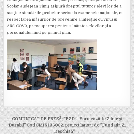
Şcolar Judeţean Timiş asigură dreptul tuturor elevi lor de a
susţine simulările probelor scrise la examenele naţionale, cu
respectarea măsurilor de prevenire a infecţiei cu virusul
ARS-COV2, preocuparea pentru sănătatea elevilor şi a
personalului fiind pe primul plan.
Post
COMUNICAT DE PRESĂ: ”FZD – Formează-te Zilnic și
navigation
Durabil” Cod SMIS 136082, proiect lansat de ”Fundația Zi
Deschisă” →