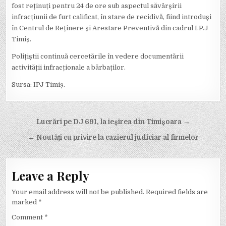
fost reținuți pentru 24 de ore sub aspectul săvârșirii
infracțiunii de furt calificat, în stare de recidivă, fiind introduși
în Centrul de Reținere și Arestare Preventivă din cadrul I.P.J
Timiș.
Polițiștii continuă cercetările în vedere documentării
activității infracționale a bărbaților.
Sursa: IPJ Timiș.
Post
Lucrări pe DJ 691, la ieșirea din Timișoara →
navigation
← Noutăți cu privire la cazierul judiciar al firmelor
Leave a Reply
Your email address will not be published.
Required fields are
marked
*
Comment
*