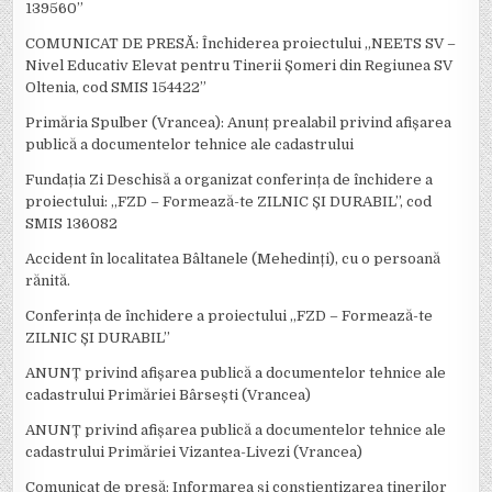
139560”
COMUNICAT DE PRESĂ: Închiderea proiectului „NEETS SV –
Nivel Educativ Elevat pentru Tinerii Șomeri din Regiunea SV
Oltenia, cod SMIS 154422”
Primăria Spulber (Vrancea): Anunț prealabil privind afișarea
publică a documentelor tehnice ale cadastrului
Fundația Zi Deschisă a organizat conferința de închidere a
proiectului: ,,FZD – Formează-te ZILNIC ȘI DURABIL’’, cod
SMIS 136082
Accident în localitatea Bâltanele (Mehedinți), cu o persoană
rănită.
Conferința de închidere a proiectului ,,FZD – Formează-te
ZILNIC ȘI DURABIL’’
ANUNȚ privind afișarea publică a documentelor tehnice ale
cadastrului Primăriei Bârsești (Vrancea)
ANUNȚ privind afișarea publică a documentelor tehnice ale
cadastrului Primăriei Vizantea-Livezi (Vrancea)
Comunicat de presă: Informarea și conștientizarea tinerilor