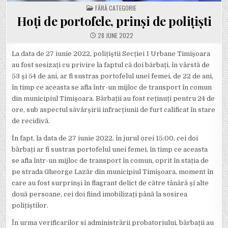
POSTED
FĂRĂ CATEGORIE
IN
Hoți de portofele, prinși de polițiști
28 JUNE 2022
La data de 27 iunie 2022, polițiștii Secției 1 Urbane Timișoara
au fost sesizați cu privire la faptul că doi bărbați, în vârstă de
53 și 54 de ani, ar fi sustras portofelul unei femei, de 22 de ani,
în timp ce aceasta se afla într-un mijloc de transport în comun
din municipiul Timișoara. Bărbații au fost reținuți pentru 24 de
ore, sub aspectul săvârșirii infracțiunii de furt calificat în stare
de recidivă.
În fapt, la data de 27 iunie 2022, în jurul orei 15:00, cei doi
bărbați ar fi sustras portofelul unei femei, în timp ce aceasta
se afla într-un mijloc de transport în comun, oprit în stația de
pe strada Gheorge Lazăr din municipiul Timișoara, moment în
care au fost surprinși în flagrant delict de către tânără și alte
două persoane, cei doi fiind imobilizați până la sosirea
polițiștilor.
În urma verificarilor si administrării probatoriului, bărbații au