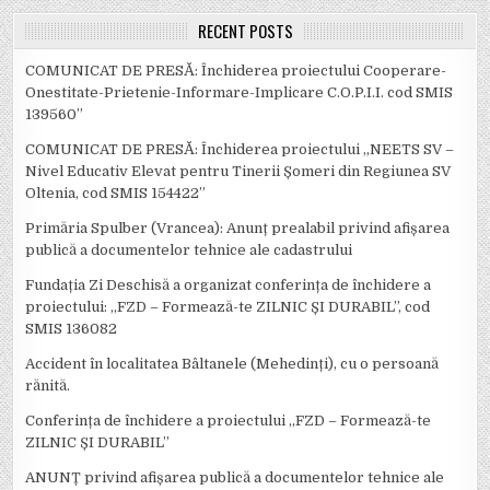
RECENT POSTS
COMUNICAT DE PRESĂ: Închiderea proiectului Cooperare-
Onestitate-Prietenie-Informare-Implicare C.O.P.I.I. cod SMIS
139560”
COMUNICAT DE PRESĂ: Închiderea proiectului „NEETS SV –
Nivel Educativ Elevat pentru Tinerii Șomeri din Regiunea SV
Oltenia, cod SMIS 154422”
Primăria Spulber (Vrancea): Anunț prealabil privind afișarea
publică a documentelor tehnice ale cadastrului
Fundația Zi Deschisă a organizat conferința de închidere a
proiectului: ,,FZD – Formează-te ZILNIC ȘI DURABIL’’, cod
SMIS 136082
Accident în localitatea Bâltanele (Mehedinți), cu o persoană
rănită.
Conferința de închidere a proiectului ,,FZD – Formează-te
ZILNIC ȘI DURABIL’’
ANUNȚ privind afișarea publică a documentelor tehnice ale