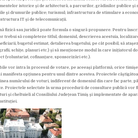
entelor istorice și de arhitectură, a parcurilor, grădinilor publice și 
ile și drumurile publice; turismul; infrastructura de stimulare a econo
astructura IT și de telecomunicații.
ă fizică sau juridică poate formula o singură propunere. Pentru înscr
or trebui să completeze titlul, domeniul, descrierea acestuia, localizar
eficiarii, bugetul estimat, detalierea bugetului, pe cât posibil, să ata
rafii, schițe, planuri etc.) și să menționeze modul în care inițiatorul d
ct (voluntariat, cofinanțare, sponsorizări etc.).
ibile vor intra în procesul de votare, pe aceeași platformă, orice timiș
și manifesta opțiunea pentru unul dintre acestea. Proiectele câștigătoa
dinea numărului de voturi, indiferent de domeniul din care fac parte, p
. Proiectele selectate în urma procedurii de consultare publică vor fi
turi și cheltuieli al Consiliului Județean Timiș și implementate de apar
nstituției.