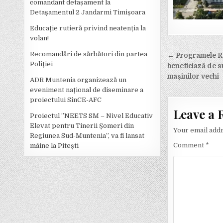
comandant detașament la
Detașamentul 2 Jandarmi Timișoara
Educație rutieră privind neatenția la
volan!
Post
Recomandări de sărbători din partea
← Programele Rab
Poliției
navigati
beneficiază de 
mașinilor vechi
ADR Muntenia organizează un
eveniment național de diseminare a
proiectului SinCE-AFC
Leave a 
Proiectul ”NEETS SM – Nivel Educativ
Elevat pentru Tinerii Șomeri din
Your email addr
Regiunea Sud-Muntenia”, va fi lansat
Comment
*
mâine la Pitești