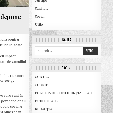
Justiție
Sănătate
t depune
Social
Utile
CAUTĂ
mieră pentru
e ideile, toate
Search
for:
 cu impact
tate de Consiliul
PAGINI
ului, IT, sport,
CONTACT
24.000 și
COOKIE
POLITICA DE CONFIDENȚIALITATE
ve care sunt în
PUBLICITATE
 a persoanelor cu
nevoie socială;
REDACȚIA
 și punerea în