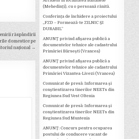
Accident în localitatea Bâltanele
(Mehedinți), cu o persoană rănită.
Conferința de închidere a proiectului
,,FZD – Formează-te ZILNIC ȘI
DURABIL’’
nirii răspândirii
ANUNȚ privind afișarea publică a
ările domestice pe
documentelor tehnice ale cadastrului
itoriul național →
Primăriei Bârsești (Vrancea)
ANUNȚ privind afișarea publică a
documentelor tehnice ale cadastrului
Primăriei Vizantea-Livezi (Vrancea)
Comunicat de presă: Informarea și
conștientizarea tinerilor NEETs din
Regiunea Sud Vest Oltenia
Comunicat de presă: Informarea și
conștientizarea tinerilor NEETs din
Regiunea Sud Muntenia
ANUNȚ: Concurs pentru ocuparea
postului de conducere vacant de