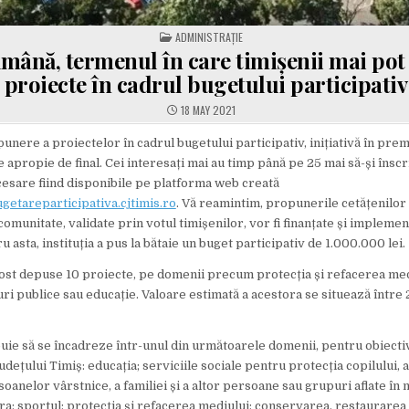
POSTED
ADMINISTRAȚIE
IN
mână, termenul în care timișenii mai po
proiecte în cadrul bugetului participativ
18 MAY 2021
unere a proiectelor în cadrul bugetului participativ, inițiativă în pre
e apropie de final. Cei interesați mai au timp până pe 25 mai să-și înscri
cesare fiind disponibile pe platforma web creată
etareparticipativa.cjtimis.ro
. Vă reamintim, propunerile cetățenilor
omunitate, validate prin votul timișenilor, vor fi finanțate și implemen
 asta, instituția a pus la bătaie un buget participativ de 1.000.000 lei.
fost depuse 10 proiecte, pe domenii precum protecția și refacerea medi
ri publice sau educație. Valoare estimată a acestora se situează între 
ebuie să se încadreze într-unul din următoarele domenii, pentru obiecti
dețului Timiș: educația; serviciile sociale pentru protecția copilului,
oanelor vârstnice, a familiei și a altor persoane sau grupuri aflate în 
ura; sportul; protecția și refacerea mediului; conservarea, restaurarea