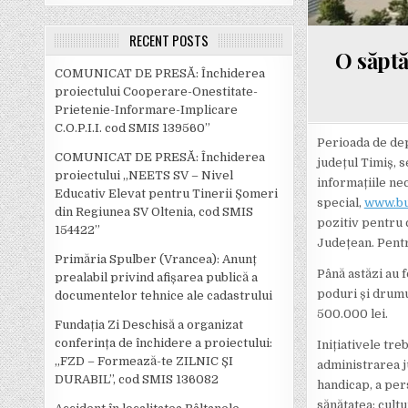
RECENT POSTS
O săptă
COMUNICAT DE PRESĂ: Închiderea
proiectului Cooperare-Onestitate-
Prietenie-Informare-Implicare
C.O.P.I.I. cod SMIS 139560”
Perioada de dep
COMUNICAT DE PRESĂ: Închiderea
județul Timiș, s
proiectului „NEETS SV – Nivel
informațiile ne
Educativ Elevat pentru Tinerii Șomeri
special,
www.bug
din Regiunea SV Oltenia, cod SMIS
pozitiv pentru c
154422”
Județean. Pentru
Primăria Spulber (Vrancea): Anunț
Până astăzi au 
prealabil privind afișarea publică a
poduri și drumu
documentelor tehnice ale cadastrului
500.000 lei.
Fundația Zi Deschisă a organizat
conferința de închidere a proiectului:
Inițiativele tr
,,FZD – Formează-te ZILNIC ȘI
administrarea ju
DURABIL’’, cod SMIS 136082
handicap, a pers
sănătatea; cult