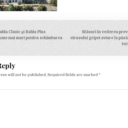
la Clasic și Rabla Plus
Măsuri în vederea preve
on
sume mai mari pentru schimbarea
virusului gripei aviare la păs
ter
Reply
ess will not be published.
Required fields are marked
*