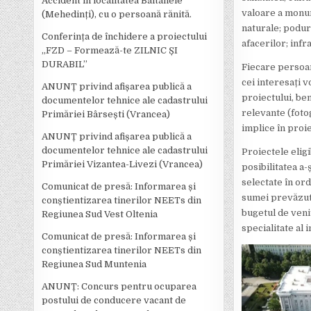
Accident în localitatea Bâltanele
valoare a monum
(Mehedinți), cu o persoană rănită.
naturale; podur
Conferința de închidere a proiectului
afacerilor; infr
,,FZD – Formează-te ZILNIC ȘI
DURABIL’’
Fiecare persoan
cei interesați v
ANUNȚ privind afișarea publică a
proiectului, ben
documentelor tehnice ale cadastrului
relevante (fotog
Primăriei Bârsești (Vrancea)
implice în proie
ANUNȚ privind afișarea publică a
documentelor tehnice ale cadastrului
Proiectele elig
Primăriei Vizantea-Livezi (Vrancea)
posibilitatea a-
selectate în or
Comunicat de presă: Informarea și
sumei prevăzute
conștientizarea tinerilor NEETs din
bugetul de veni
Regiunea Sud Vest Oltenia
specialitate al i
Comunicat de presă: Informarea și
conștientizarea tinerilor NEETs din
Regiunea Sud Muntenia
ANUNȚ: Concurs pentru ocuparea
postului de conducere vacant de