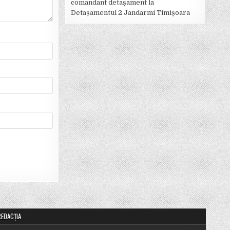
comandant detașament la
Detașamentul 2 Jandarmi Timișoara
REDACȚIA