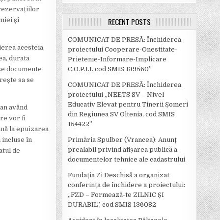
rezervațiilor
RECENT POSTS
miei și
COMUNICAT DE PRESĂ: Închiderea
ierea acesteia,
proiectului Cooperare-Onestitate-
ea, durata
Prietenie-Informare-Implicare
C.O.P.I.I. cod SMIS 139560”
șeze documente
orește sa se
COMUNICAT DE PRESĂ: Închiderea
proiectului „NEETS SV – Nivel
Educativ Elevat pentru Tinerii Șomeri
ean având
din Regiunea SV Oltenia, cod SMIS
re vor fi
154422”
ână la epuizarea
Primăria Spulber (Vrancea): Anunț
 incluse în
prealabil privind afișarea publică a
atul de
documentelor tehnice ale cadastrului
Fundația Zi Deschisă a organizat
conferința de închidere a proiectului:
,,FZD – Formează-te ZILNIC ȘI
DURABIL’’, cod SMIS 136082