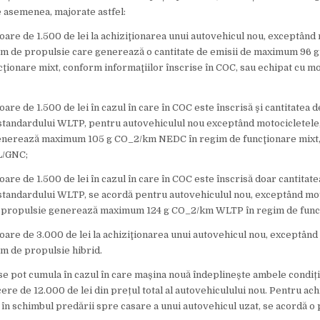
de asemenea, majorate astfel:
oare de 1.500 de lei la achiziţionarea unui autovehicul nou, exceptând 
tem de propulsie care generează o cantitate de emisii de maximum 9
cţionare mixt, conform informaţiilor înscrise în COC, sau echipat cu m
are de 1.500 de lei în cazul în care în COC este înscrisă şi cantitatea d
andardului WLTP, pentru autovehiculul nou exceptând motocicletele, 
enerează maximum 105 g CO_2/km NEDC în regim de funcţionare mixt, 
L/GNC;
are de 1.500 de lei în cazul în care în COC este înscrisă doar cantitate
andardului WLTP, se acordă pentru autovehiculul nou, exceptând moto
e propulsie generează maximum 124 g CO_2/km WLTP în regim de funcţ
oare de 3.000 de lei la achiziţionarea unui autovehicul nou, exceptând
em de propulsie hibrid.
e pot cumula în cazul în care mașina nouă îndeplinește ambele condiți
cere de 12.000 de lei din prețul total al autovehiculului nou. Pentru ac
 în schimbul predării spre casare a unui autovehicul uzat, se acordă o