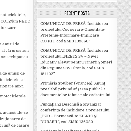
RECENT POSTS
motocicletele,
6 g CO_2/km NEDC
COMUNICAT DE PRESĂ: Închiderea
otorizare
proiectului Cooperare-Onestitate-
Prietenie-Informare-Implicare
C.O.P.I.I. cod SMIS 139560”
e emisii de
al cărui sistem
COMUNICAT DE PRESĂ: Închiderea
proiectului „NEETS SV – Nivel
sau echipat cu
Educativ Elevat pentru Tinerii Șomeri
din Regiunea SV Oltenia, cod SMIS
a de emisii de
154422”
cicletele, al
Primăria Spulber (Vrancea): Anunț
ionare mixt;
prealabil privind afișarea publică a
documentelor tehnice ale cadastrului
 motocicletele,
Fundația Zi Deschisă a organizat
conferința de închidere a proiectului:
i, ajungându-se
,,FZD – Formează-te ZILNIC ȘI
hiziționarea de
DURABIL’’, cod SMIS 136082
 primă de casare