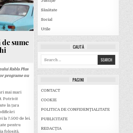
Justiție
Sănătate
Social
Utile
ă de sume
CAUTĂ
hi
Search
for:
mului Rabla Plus
stor programe nu
PAGINI
CONTACT
ări mai mari
. Potrivit
COOKIE
ute în țara
POLITICA DE CONFIDENȚIALITATE
dificări
 la 7.500 de lei.
PUBLICITATE
date pentru
REDACȚIA
a folosită,