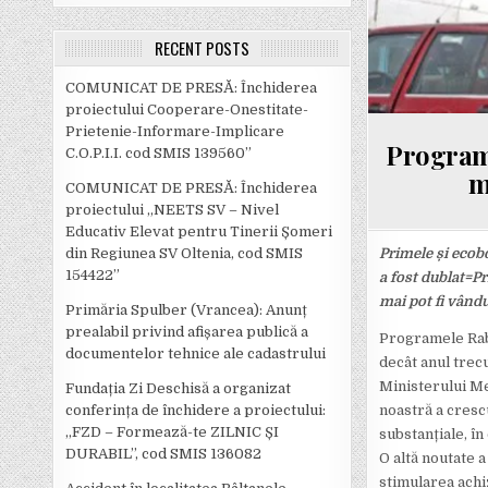
RECENT POSTS
COMUNICAT DE PRESĂ: Închiderea
proiectului Cooperare-Onestitate-
Prietenie-Informare-Implicare
Programe
C.O.P.I.I. cod SMIS 139560”
m
COMUNICAT DE PRESĂ: Închiderea
proiectului „NEETS SV – Nivel
Educativ Elevat pentru Tinerii Șomeri
Primele și ecob
din Regiunea SV Oltenia, cod SMIS
154422”
a fost dublat=P
mai pot fi vând
Primăria Spulber (Vrancea): Anunț
prealabil privind afișarea publică a
Programele Rabla
documentelor tehnice ale cadastrului
decât anul trecu
Ministerului Med
Fundația Zi Deschisă a organizat
noastră a cresc
conferința de închidere a proiectului:
,,FZD – Formează-te ZILNIC ȘI
substanțiale, în
DURABIL’’, cod SMIS 136082
O altă noutate 
stimularea achiz