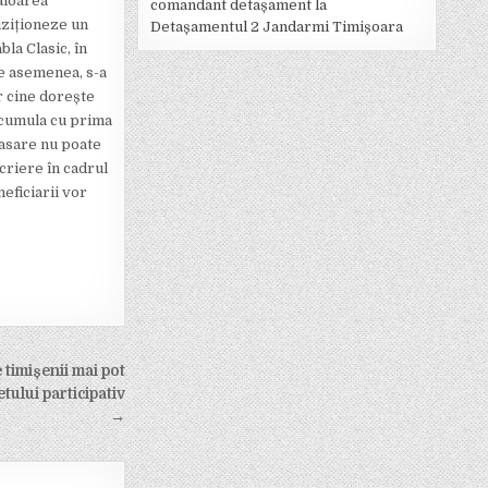
aloarea
comandant detașament la
iziționeze un
Detașamentul 2 Jandarmi Timișoara
la Clasic, în
De asemenea, s-a
r cine dorește
e cumula cu prima
casare nu poate
scriere în cadrul
neficiarii vor
timișenii mai pot
tului participativ
→