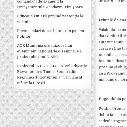
de 5.500 de lei.
comandant detașament la
Detașamentul 2 Jandarmi Timișoara
Educație rutieră privind neatenția la
Primele de casa
volan!
Valabilitatea no
Recomandări de sărbători din partea
data emiterii, t
Poliției
autoturismului 
ADR Muntenia organizează un
casare să fie tr
eveniment național de diseminare a
permite accesar
proiectului SinCE-AFC
fost introdusă 
Proiectul ”NEETS SM – Nivel Educativ
precum și obliga
Elevat pentru Tinerii Șomeri din
an a Programului
Regiunea Sud-Muntenia”, va fi lansat
milioane de lei
mâine la Pitești
Buget dublu pe
Pentru Programu
dublu față de bu
cadrul Programu