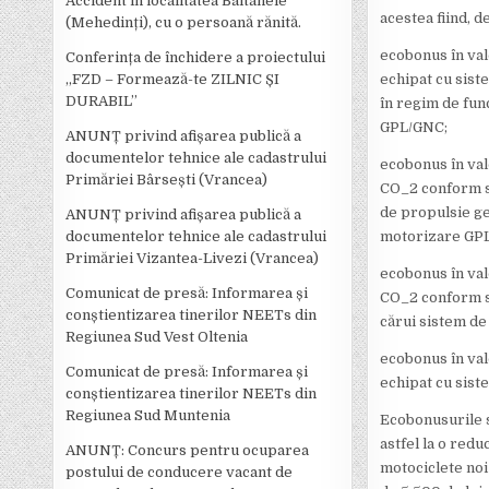
Accident în localitatea Bâltanele
acestea fiind, 
(Mehedinți), cu o persoană rănită.
ecobonus în val
Conferința de închidere a proiectului
echipat cu sis
,,FZD – Formează-te ZILNIC ȘI
DURABIL’’
în regim de fun
GPL/GNC;
ANUNȚ privind afișarea publică a
documentelor tehnice ale cadastrului
ecobonus în valo
Primăriei Bârsești (Vrancea)
CO_2 conform st
de propulsie g
ANUNȚ privind afișarea publică a
motorizare GP
documentelor tehnice ale cadastrului
Primăriei Vizantea-Livezi (Vrancea)
ecobonus în valo
Comunicat de presă: Informarea și
CO_2 conform st
conștientizarea tinerilor NEETs din
cărui sistem d
Regiunea Sud Vest Oltenia
ecobonus în val
Comunicat de presă: Informarea și
echipat cu sist
conștientizarea tinerilor NEETs din
Regiunea Sud Muntenia
Ecobonusurile s
astfel la o redu
ANUNȚ: Concurs pentru ocuparea
motociclete noi
postului de conducere vacant de