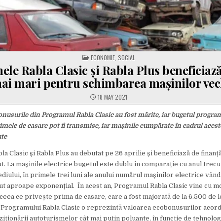
POSTED
ECONOMIE
,
SOCIAL
IN
le Rabla Clasic și Rabla Plus beneficiaz
ai mari pentru schimbarea mașinilor vec
18 MAY 2021
onusurile din Programul Rabla Clasic au fost mărite, iar bugetul progra
rimele de casare pot fi transmise, iar mașinile cumpărate în cadrul ace
ute
 Clasic și Rabla Plus au debutat pe 26 aprilie și beneficiază de finanț
t. La mașinile electrice bugetul este dublu în comparație cu anul trecut
iului, în primele trei luni ale anului numărul mașinilor electrice vând
ut aproape exponențial. În acest an, Programul Rabla Clasic vine cu mo
 ceea ce privește prima de casare, care a fost majorată de la 6.500 de lei
a Programului Rabla Clasic o reprezintă valoarea ecobonusurilor acor
iționării autoturismelor cât mai puțin poluante, în funcție de tehnologi