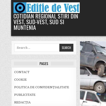
Skip
to
content
COTIDIAN REGIONAL STIRI DIN
VEST, SUD-VEST, SUD SI
MUNTENIA
Search
for:
PAGES
CONTACT
COOKIE
POLITICA DE CONFIDENȚIALITATE
PUBLICITATE
REDACȚIA