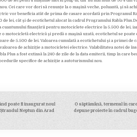
.000 de lei pentru mașinile hibrid plug-in, dar nu mai mult de 50% din v
nou. Cei care vor dori să renunțe la o mașină veche, poluantă, și să ach
ctric vor beneficia atât de prima de casare acordată prin Programul Rab
0 de lei, cât și de ecotichetul alocat în cadrul Programului Rabla Plus.
 cuantumului finanțării pentru motociclete electrice la 5.500 de lei, ia
e o motocicletă electrică și predă o mașină uzată, ecotichetul se poat
loare de 5.500 de lei. Valoarea cumulată a ecotichetului și a primei de 
aloarea de achiziție a motocicletei electrice. Valabilitatea notei de în
a Plus a fost extinsă la 240 de zile de la data emiterii, timp în care be
ocedurile specifice de achiziție a autoturismului nou.
când poate fi inaugurat noul
O săptămână, termenul în care 
on
e Ștrandul Neptun din Arad
depune proiecte în cadrul buge