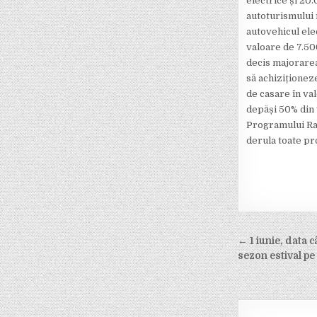
electrice și 20
autoturismului 
autovehicul ele
valoare de 7.50
decis majorarea
să achiziționez
de casare în va
depăși 50% din v
Programului Rabl
derula toate pr
Post
← 1 iunie, data 
navigati
sezon estival p