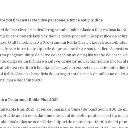
re pot fi transferate între persoanele fizice sau juridice
tei de înscriere în cadrul Programului Rabla Clasic a fost extinsă la 150 
imp în care beneficiarii vor derula toate procedurile specifice de achizi
nou. O altă modificare a Programului Rabla Clasic vizează posibilitatea
ansferate între toate tipurile de persoane fizice sau juridice. Această
ea programului și de către cei care nu au o mașină veche de casat. D
interdicția de înstrăinare a autovehiculelor nou achiziționate în cadrul
tivitatea restituirii finanțării în cazul nerespectării acestei interdicții
 Rabla Clasic va beneficia de un buget total de 440 de milioane de lei, 
 mai mare decât în 2020.
ntru Programul Rabla Plus 2021
l Rabla Plus 2021, avem cel mai mare buget de până acum, 400 de mili
getul de anul trecut, dat fiind interesul deosebit pentru acest tip de au
lui Rabla Plus se acordă două tipuri de ecotichete: 45.000 de lei pentr