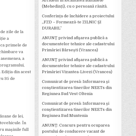
Accident în localitatea Bâltanele
(Mehedinți), cu o persoană rănită.
Conferința de închidere a proiectului
,,FZD – Formează-te ZILNIC ȘI
DURABIL’’
de zile de la
ANUNȚ privind afișarea publică a
ție a
documentelor tehnice ale cadastrului
 ca primele de
Primăriei Bârsești (Vrancea)
 schimbare va
e asemenea, a
ANUNȚ privind afișarea publică a
 programului,
documentelor tehnice ale cadastrului
. Ediția din acest
Primăriei Vizantea-Livezi (Vrancea)
cu 35 de
Comunicat de presă: Informarea și
conștientizarea tinerilor NEETs din
Regiunea Sud Vest Oltenia
Comunicat de presă: Informarea și
conștientizarea tinerilor NEETs din
Regiunea Sud Muntenia
oane de lei,
tovehicule. În
ANUNȚ: Concurs pentru ocuparea
u mașinile full
postului de conducere vacant de